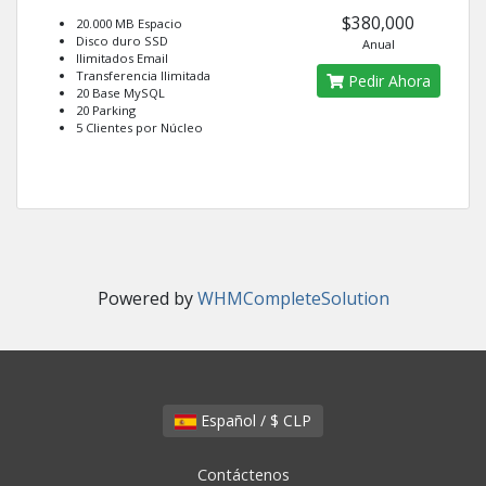
$380,000
20.000 MB Espacio
Disco duro SSD
Anual
Ilimitados Email
Transferencia Ilimitada
Pedir Ahora
20 Base MySQL
20 Parking
5 Clientes por Núcleo
Powered by
WHMCompleteSolution
Español / $ CLP
Contáctenos